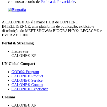
com nosso acordo de
Política de Privacidade
.
A CALONE® XP é a maior HUB de CONTENT
INTELLIGENCE, uma plataforma de publicação, exibição e
distribuição do MEET SHOW®: BIOGRAPHY©, LEGACY© e
EVER AFTER©.
Portal & Streaming
Inscreva-se
CALONE® XP
UN Global Compact
GODS© Program
CALONE® Product
CALONE® Service
CALONE® Content
CALONE® Experience
Colunas
CALONE® XP