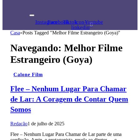
Instagram
Facebook
Tiktok
Icon-
Youtube
linkedin
Casa
»
Posts Tagged "Melhor Filme Estrangeiro (Goya)"
Navegando:
Melhor Filme
Estrangeiro (Goya)
Calone Film
Flee – Nenhum Lugar Para Chamar
de Lar: A Coragem de Contar Quem
Somos
Redação
1 de julho de 2025
Flee – Nenhum Lugar Para Chamar de Lar parte de uma
confissão. Amin, o protagonista, revela ao diretor — e…