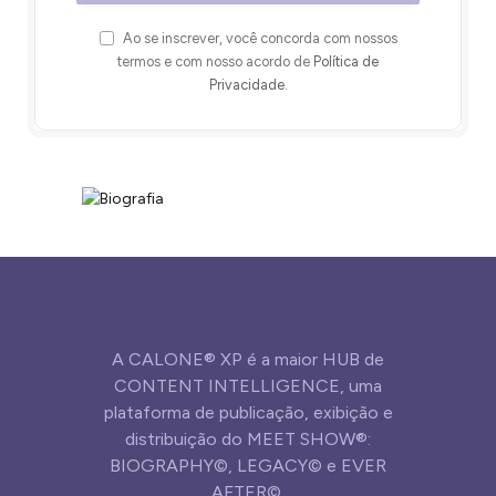
Ao se inscrever, você concorda com nossos
termos e com nosso acordo de
Política de
Privacidade
.
A CALONE® XP é a maior HUB de
CONTENT INTELLIGENCE, uma
plataforma de publicação, exibição e
distribuição do MEET SHOW®:
BIOGRAPHY©, LEGACY© e EVER
AFTER©.