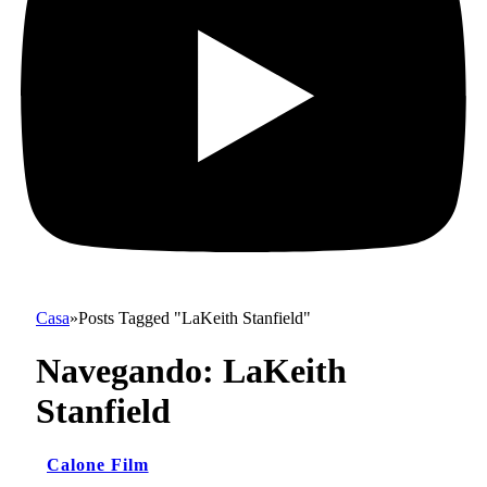
Casa
»
Posts Tagged "LaKeith Stanfield"
Navegando:
LaKeith
Stanfield
Calone Film