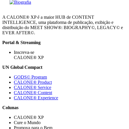
A CALONE® XP é a maior HUB de CONTENT
INTELLIGENCE, uma plataforma de publicação, exibição e
distribuição do MEET SHOW®: BIOGRAPHY©, LEGACY© e
EVER AFTER©.
Portal & Streaming
Inscreva-se
CALONE® XP
UN Global Compact
GODS© Program
CALONE® Product
CALONE® Service
CALONE® Content
CALONE® Experience
Colunas
CALONE® XP
Cure o Mundo
Promova para o Bem