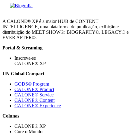
A CALONE® XP é a maior HUB de CONTENT
INTELLIGENCE, uma plataforma de publicação, exibição e
distribuição do MEET SHOW®: BIOGRAPHY©, LEGACY© e
EVER AFTER©.
Portal & Streaming
Inscreva-se
CALONE® XP
UN Global Compact
GODS© Program
CALONE® Product
CALONE® Service
CALONE® Content
CALONE® Experience
Colunas
CALONE® XP
Cure o Mundo