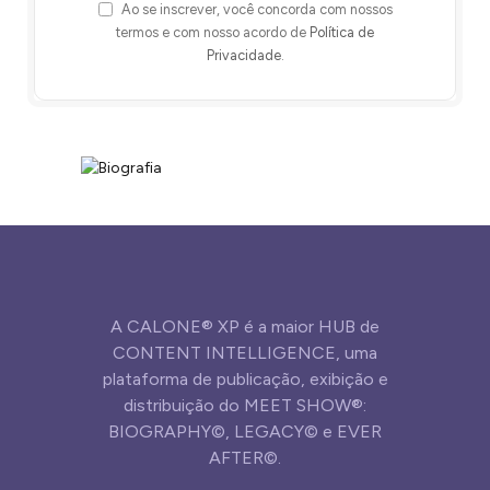
Ao se inscrever, você concorda com nossos
termos e com nosso acordo de
Política de
Privacidade
.
A CALONE® XP é a maior HUB de
CONTENT INTELLIGENCE, uma
plataforma de publicação, exibição e
distribuição do MEET SHOW®:
BIOGRAPHY©, LEGACY© e EVER
AFTER©.