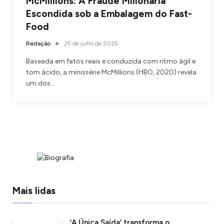
McMillions: A Fraude Milionária
Escondida sob a Embalagem do Fast-
Food
Redação
25 de julho de 2025
Baseada em fatos reais e conduzida com ritmo ágil e
tom ácido, a minissérie McMillions (HBO, 2020) revela
um dos…
Mais lidas
‘A Única Saída’ transforma o