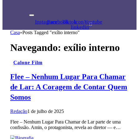
Instagram
Facebook
Tiktok
Icon-
Youtube
linkedin
Casa
»
Posts Tagged "exílio interno"
Navegando:
exílio interno
Calone Film
Flee – Nenhum Lugar Para Chamar
de Lar: A Coragem de Contar Quem
Somos
Redação
1 de julho de 2025
Flee – Nenhum Lugar Para Chamar de Lar parte de uma
confissão. Amin, o protagonista, revela ao diretor — e…