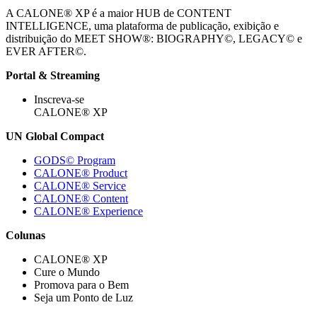
A CALONE® XP é a maior HUB de CONTENT
INTELLIGENCE, uma plataforma de publicação, exibição e
distribuição do MEET SHOW®: BIOGRAPHY©, LEGACY© e
EVER AFTER©.
Portal & Streaming
Inscreva-se
CALONE® XP
UN Global Compact
GODS© Program
CALONE® Product
CALONE® Service
CALONE® Content
CALONE® Experience
Colunas
CALONE® XP
Cure o Mundo
Promova para o Bem
Seja um Ponto de Luz