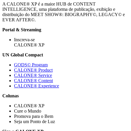
A CALONE® XP é a maior HUB de CONTENT
INTELLIGENCE, uma plataforma de publicação, exibição e
distribuição do MEET SHOW®: BIOGRAPHY©, LEGACY© e
EVER AFTER©.
Portal & Streaming
Inscreva-se
CALONE® XP
UN Global Compact
GODS© Program
CALONE® Product
CALONE® Service
CALONE® Content
CALONE® Experience
Colunas
CALONE® XP
Cure o Mundo
Promova para o Bem
Seja um Ponto de Luz