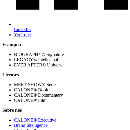
LinkedIn
YouTube
Franquia
BIOGRAPHY© Signature
LEGACY© Intellectual
EVER AFTER© Universe
Licenses
MEET SHOW® Serie
CALONE® Book
CALONE® Documentary
CALONE® Film
Sobre nós
CALONE® Executive
Brand Intelligence