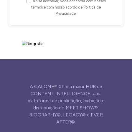
Ao se inscrever, você concorda com nossos
termos e com nosso acordo de
Política de
Privacidade
.
A CALONE® XP é a maior HUB de
CONTENT INTELLIGENCE, uma
plataforma de publicação, exibição e
distribuição do MEET SHOW®:
BIOGRAPHY©, LEGACY© e EVER
AFTER©.