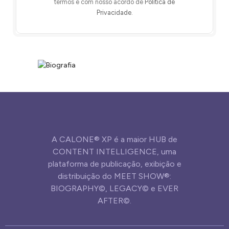
termos e com nosso acordo de
Política de
Privacidade
.
A CALONE® XP é a maior HUB de
CONTENT INTELLIGENCE, uma
plataforma de publicação, exibição e
distribuição do MEET SHOW®:
BIOGRAPHY©, LEGACY© e EVER
AFTER©.