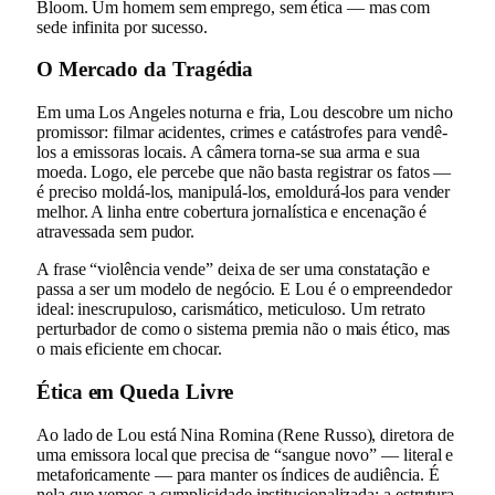
Bloom. Um homem sem emprego, sem ética — mas com
sede infinita por sucesso.
O Mercado da Tragédia
Em uma Los Angeles noturna e fria, Lou descobre um nicho
promissor: filmar acidentes, crimes e catástrofes para vendê-
los a emissoras locais. A câmera torna-se sua arma e sua
moeda. Logo, ele percebe que não basta registrar os fatos —
é preciso moldá-los, manipulá-los, emoldurá-los para vender
melhor. A linha entre cobertura jornalística e encenação é
atravessada sem pudor.
A frase “violência vende” deixa de ser uma constatação e
passa a ser um modelo de negócio. E Lou é o empreendedor
ideal: inescrupuloso, carismático, meticuloso. Um retrato
perturbador de como o sistema premia não o mais ético, mas
o mais eficiente em chocar.
Ética em Queda Livre
Ao lado de Lou está Nina Romina (Rene Russo), diretora de
uma emissora local que precisa de “sangue novo” — literal e
metaforicamente — para manter os índices de audiência. É
nela que vemos a cumplicidade institucionalizada: a estrutura