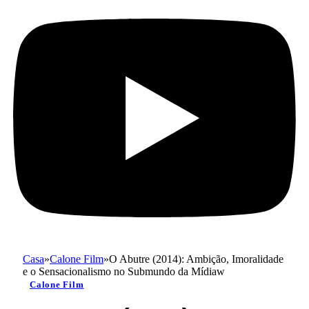
Casa
»
Calone Film
»
O Abutre (2014): Ambição, Imoralidade
e o Sensacionalismo no Submundo da Mídiaw
Calone Film