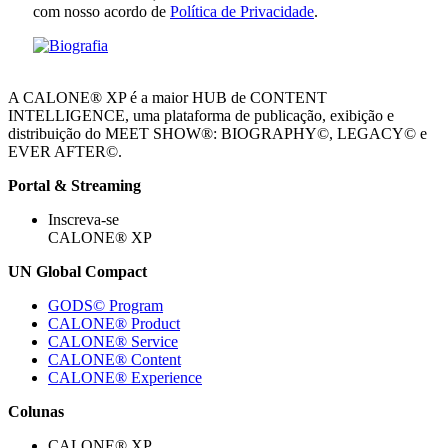
com nosso acordo de
Política de Privacidade
.
A CALONE® XP é a maior HUB de CONTENT
INTELLIGENCE, uma plataforma de publicação, exibição e
distribuição do MEET SHOW®: BIOGRAPHY©, LEGACY© e
EVER AFTER©.
Portal & Streaming
Inscreva-se
CALONE® XP
UN Global Compact
GODS© Program
CALONE® Product
CALONE® Service
CALONE® Content
CALONE® Experience
Colunas
CALONE® XP