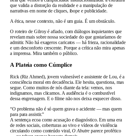
que valida a distorção da realidade e a manipulação de
narrativas em nome de cliques, ibope e publicidade.
A ética, nesse contexto, não é um guia. É um obstáculo.
O roteiro de Gilroy é afiado, com diálogos inquietantes que
revelam mais sobre nossa sociedade do que gostaríamos de
admitir. Não há exageros caricatos — há frieza, racionalidade
e um desconforto crescente. Porque a crítica não mira apenas
a imprensa. Mira também o público.
A Plateia como Cúmplice
Rick (Riz Ahmed), jovem vulnerável e assistente de Lou, é a
consciência moral em decadência. Ele hesita, questiona, mas
segue. Como muitos de nós diante da tela: vemos, nos
indignamos, mas clicamos. A audiência é o combustível
dessa engrenagem. E o filme não nos deixa esquecer disso.
“O problema não é só quem grava o acidente — mas quem
para para assistir.”
A sentença ecoa como acusação e diagnóstico. Em uma era
de redes sociais, coberturas ao vivo e vídeos de violência
circulando como conteúdo viral,
O Abutre
parece profético