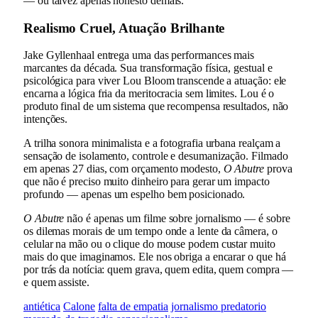
— ou talvez apenas honesto demais.
Realismo Cruel, Atuação Brilhante
Jake Gyllenhaal entrega uma das performances mais
marcantes da década. Sua transformação física, gestual e
psicológica para viver Lou Bloom transcende a atuação: ele
encarna a lógica fria da meritocracia sem limites. Lou é o
produto final de um sistema que recompensa resultados, não
intenções.
A trilha sonora minimalista e a fotografia urbana realçam a
sensação de isolamento, controle e desumanização. Filmado
em apenas 27 dias, com orçamento modesto,
O Abutre
prova
que não é preciso muito dinheiro para gerar um impacto
profundo — apenas um espelho bem posicionado.
O Abutre
não é apenas um filme sobre jornalismo — é sobre
os dilemas morais de um tempo onde a lente da câmera, o
celular na mão ou o clique do mouse podem custar muito
mais do que imaginamos. Ele nos obriga a encarar o que há
por trás da notícia: quem grava, quem edita, quem compra —
e quem assiste.
antiética
Calone
falta de empatia
jornalismo predatorio