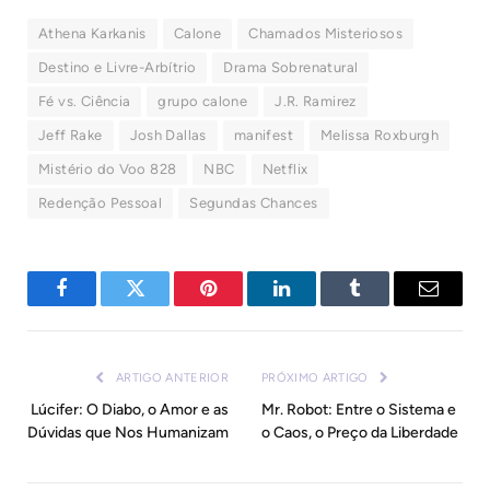
Athena Karkanis
Calone
Chamados Misteriosos
Destino e Livre-Arbítrio
Drama Sobrenatural
Fé vs. Ciência
grupo calone
J.R. Ramirez
Jeff Rake
Josh Dallas
manifest
Melissa Roxburgh
Mistério do Voo 828
NBC
Netflix
Redenção Pessoal
Segundas Chances
Facebook
Twitter
Pinterest
LinkedIn
Tumblr
E-
mail
ARTIGO ANTERIOR
PRÓXIMO ARTIGO
Lúcifer: O Diabo, o Amor e as
Mr. Robot: Entre o Sistema e
Dúvidas que Nos Humanizam
o Caos, o Preço da Liberdade