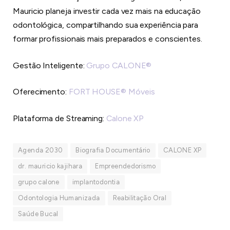
Mauricio planeja investir cada vez mais na educação
odontológica, compartilhando sua experiência para
formar profissionais mais preparados e conscientes.
Gestão Inteligente:
Grupo CALONE®
Oferecimento:
FORT HOUSE® Móveis
Plataforma de Streaming:
Calone XP
Agenda 2030
Biografia Documentário
CALONE XP
dr. mauricio kajihara
Empreendedorismo
grupo calone
implantodontia
Odontologia Humanizada
Reabilitação Oral
Saúde Bucal