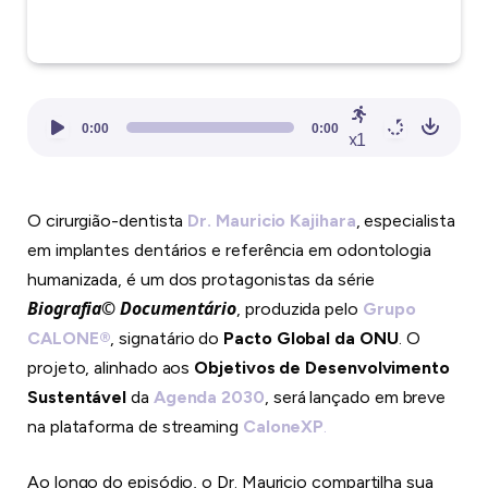
Tocador
0:00
0:00
x1
de
áudio
O cirurgião-dentista
Dr. Mauricio Kajihara
, especialista
em implantes dentários e referência em odontologia
humanizada, é um dos protagonistas da série
Biografia© Documentário
, produzida pelo
Grupo
CALONE®
, signatário do
Pacto Global da ONU
. O
projeto, alinhado aos
Objetivos de Desenvolvimento
Sustentável
da
Agenda 2030
, será lançado em breve
na plataforma de streaming
CaloneXP
.
Ao longo do episódio, o Dr. Mauricio compartilha sua