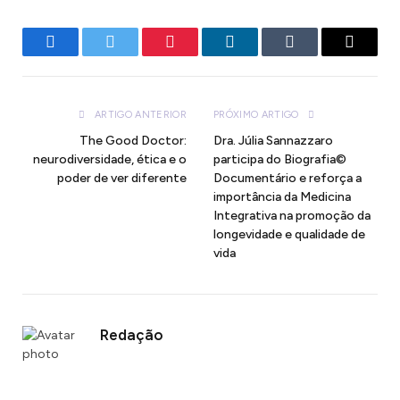
Facebook
Twitter
Pinterest
LinkedIn
Tumblr
E-
mail
ARTIGO ANTERIOR
PRÓXIMO ARTIGO
The Good Doctor:
Dra. Júlia Sannazzaro
neurodiversidade, ética e o
participa do Biografia©
poder de ver diferente
Documentário e reforça a
importância da Medicina
Integrativa na promoção da
longevidade e qualidade de
vida
Redação