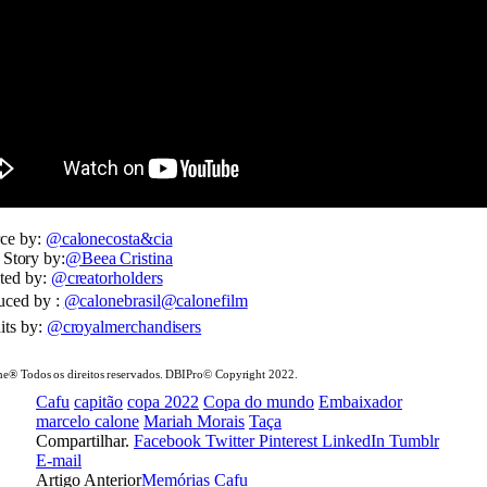
rce by:
@calonecosta&cia
 Story by:
@Beea Cristina
ated by:
@creatorholders
duced by :
@calonebrasil
@calonefilm
its by:
@croyalmerchandisers
e®️ Todos os direitos reservados. DBIPro©️ Copyright 2022.
Cafu
capitão
copa 2022
Copa do mundo
Embaixador
marcelo calone
Mariah Morais
Taça
Compartilhar.
Facebook
Twitter
Pinterest
LinkedIn
Tumblr
E-mail
Artigo Anterior
Memórias Cafu