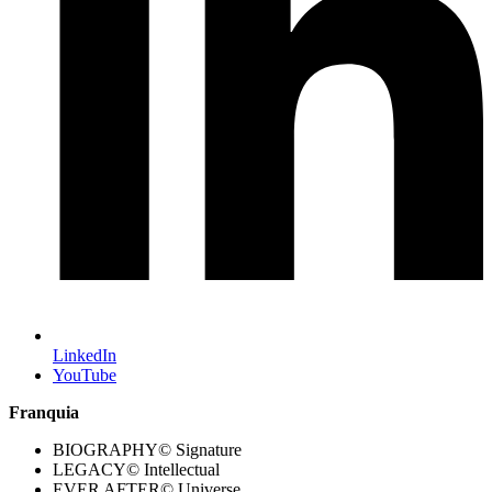
LinkedIn
YouTube
Franquia
BIOGRAPHY© Signature
LEGACY© Intellectual
EVER AFTER© Universe