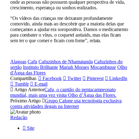
onde as pessoas não possuem qualquer perspectiva de vida,
crescimento, esperança ou sonhos realizados.
“Os vídeos das crianças me deixaram profundamente
comovido, ainda mais ao descobrir que a maioria delas que
começamos a ajudar era soropositiva. Damos o medicamento
para combater o vírus, o coquetel antiaids, mas elas ficam
sem ter o que comer e ficam com fome”, relata.
Alagoas
Cafu
Cafuzinhos de Nhamatanda
Cafuzinhos do
sertão
Instituto Brilhante
Mariah Moraes
Moçambique
Olho
d'Água das Flores
Compartilhar.
Facebook
Twitter
Pinterest
LinkedIn
Tumblr
E-mail
Artigo Anterior
Cafu, o capitão do pentacampeonato
mundial, mais uma vez visita Olho d’Água das Flores.
Próximo Artigo
Grupo Calone usa tecnologia exclusiva
contra atividades ilegais na Internet
Redação
Site