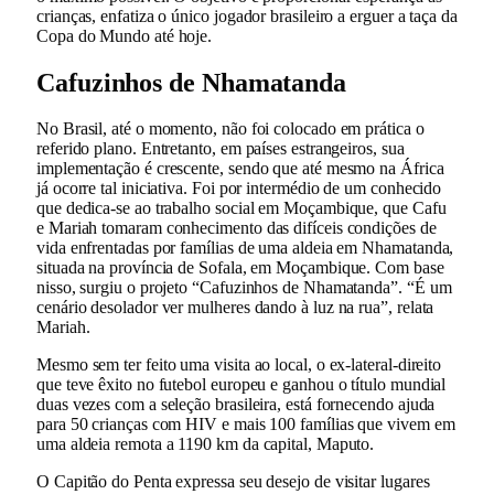
crianças, enfatiza o único jogador brasileiro a erguer a taça da
Copa do Mundo até hoje.
Cafuzinhos de Nhamatanda
No Brasil, até o momento, não foi colocado em prática o
referido plano. Entretanto, em países estrangeiros, sua
implementação é crescente, sendo que até mesmo na África
já ocorre tal iniciativa. Foi por intermédio de um conhecido
que dedica-se ao trabalho social em Moçambique, que Cafu
e Mariah tomaram conhecimento das difíceis condições de
vida enfrentadas por famílias de uma aldeia em Nhamatanda,
situada na província de Sofala, em Moçambique. Com base
nisso, surgiu o projeto “Cafuzinhos de Nhamatanda”. “É um
cenário desolador ver mulheres dando à luz na rua”, relata
Mariah.
Mesmo sem ter feito uma visita ao local, o ex-lateral-direito
que teve êxito no futebol europeu e ganhou o título mundial
duas vezes com a seleção brasileira, está fornecendo ajuda
para 50 crianças com HIV e mais 100 famílias que vivem em
uma aldeia remota a 1190 km da capital, Maputo.
O Capitão do Penta expressa seu desejo de visitar lugares