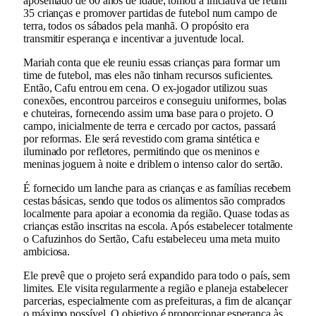
aposentado de 60 anos de idade, tomou a iniciativa de reunir
35 crianças e promover partidas de futebol num campo de
terra, todos os sábados pela manhã. O propósito era
transmitir esperança e incentivar a juventude local.
Mariah conta que ele reuniu essas crianças para formar um
time de futebol, mas eles não tinham recursos suficientes.
Então, Cafu entrou em cena. O ex-jogador utilizou suas
conexões, encontrou parceiros e conseguiu uniformes, bolas
e chuteiras, fornecendo assim uma base para o projeto. O
campo, inicialmente de terra e cercado por cactos, passará
por reformas. Ele será revestido com grama sintética e
iluminado por refletores, permitindo que os meninos e
meninas joguem à noite e driblem o intenso calor do sertão.
É fornecido um lanche para as crianças e as famílias recebem
cestas básicas, sendo que todos os alimentos são comprados
localmente para apoiar a economia da região. Quase todas as
crianças estão inscritas na escola. Após estabelecer totalmente
o Cafuzinhos do Sertão, Cafu estabeleceu uma meta muito
ambiciosa.
Ele prevê que o projeto será expandido para todo o país, sem
limites. Ele visita regularmente a região e planeja estabelecer
parcerias, especialmente com as prefeituras, a fim de alcançar
o máximo possível. O objetivo é proporcionar esperança às