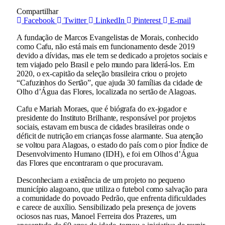
Compartilhar
Facebook
Twitter
LinkedIn
Pinterest
E-mail
A fundação de Marcos Evangelistas de Morais, conhecido
como Cafu, não está mais em funcionamento desde 2019
devido a dívidas, mas ele tem se dedicado a projetos sociais e
tem viajado pelo Brasil e pelo mundo para liderá-los. Em
2020, o ex-capitão da seleção brasileira criou o projeto
“Cafuzinhos do Sertão”, que ajuda 30 famílias da cidade de
Olho d’Água das Flores, localizada no sertão de Alagoas.
Cafu e Mariah Moraes, que é biógrafa do ex-jogador e
presidente do Instituto Brilhante, responsável por projetos
sociais, estavam em busca de cidades brasileiras onde o
déficit de nutrição em crianças fosse alarmante. Sua atenção
se voltou para Alagoas, o estado do país com o pior Índice de
Desenvolvimento Humano (IDH), e foi em Olhos d’Água
das Flores que encontraram o que procuravam.
Desconheciam a existência de um projeto no pequeno
município alagoano, que utiliza o futebol como salvação para
a comunidade do povoado Pedrão, que enfrenta dificuldades
e carece de auxílio. Sensibilizado pela presença de jovens
ociosos nas ruas, Manoel Ferreira dos Prazeres, um