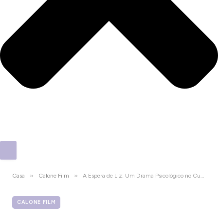
»
»
Casa
Calone Film
A Espera de Liz: Um Drama Psicológico no Cume da Responsabilidade
CALONE FILM