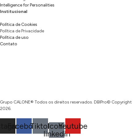
Intelligence for Personalities
Institucional
Política de Cookies
Política de Privacidade
Política de uso
Contato
Grupo CALONE® Todos os direitos reservados. DBIPro© Copyright
2026.
stagram
Facebook
Tiktok
Icon-
Youtube
linkedin