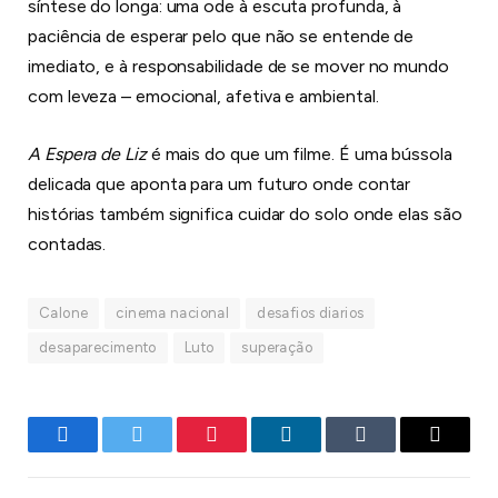
síntese do longa: uma ode à escuta profunda, à
paciência de esperar pelo que não se entende de
imediato, e à responsabilidade de se mover no mundo
com leveza – emocional, afetiva e ambiental.
A Espera de Liz
é mais do que um filme. É uma bússola
delicada que aponta para um futuro onde contar
histórias também significa cuidar do solo onde elas são
contadas.
Calone
cinema nacional
desafios diarios
desaparecimento
Luto
superação
Facebook
Twitter
Pinterest
LinkedIn
Tumblr
E-
mail